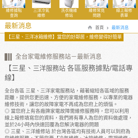
維修據點
三洋冷氣
洗衣機維
維修常見
線上報修
查詢
維修
修站
問題
表單
最新消息
首頁
最新消息
【三星、三洋冰箱維修】當您的好鄰居，維修變得好簡單
全台家電維修服務站－最新消息
【三星、
各區服務據點/電話專
三洋服務站
線】
全台各區 三星、三洋家電服務站，藉著縮短各區域的服務
距離，提供您更迅速、方便的家電維修服務，以專業的電器
維修技術，讓您的故障家電不再成為您府上的煩惱。
◎ 當您府上有各廠牌家電故障需維修服務時，您可以利用
線上報修填寫您的資料，我們將有專人為您的資料做處理，
並於24小時內快速回覆為您解決電器的問題
◎ 三星、三洋維修站 於台灣各區均有技術人員可以到府為