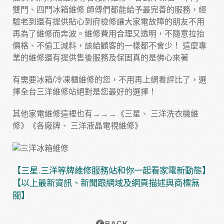
雙門、
四門冰箱維修
師傅們都能給予最完善的服務，經
驗老到還有提供貼心到府檢修讓大家電故障的朋友不用
再為了維修而奔波。維修費用合理又透明，不隨意拉抬
價格、不偷工減料，該給顧客的一樣都不會少！ 這麼專
業的維修還有提供售後服務及保固真的是佛心來著
有需要冰箱/冷凍櫃維修的您，不用再上網看評比了，選
擇全台三洋維修站絕對是您最好的選擇！
其他家電維修這裡也有→→→《三星、
三洋洗衣機維
修
》《各廠牌、
三洋液晶電視維修
》
【三星.三洋等牌維修服務站和你一起看家電新動態】
【以上最新資訊、新聞跟網域及網頁描述與商標無
關】