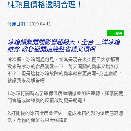
純熟且價格透明合理！
發佈日期：
2019-04-11
傳送
冰箱頻繁開關影響超級大！全台
三洋冰箱
維修
教您避開這幾點省錢又環保
冷凍櫃、冰箱隨處可見，尤其是現在炎炎夏日大家都喜
歡來點冰冰的食品消暑一下，每天開關的機率又增加了
不少，但是這樣冰箱故障的機率就會更高囉~為甚麼呢？
就讓我來為解答吧！
1.冰箱打開時為了確保溫度壓縮機會加速運轉，頻繁開關
門會造成壓縮機的反覆啟動更是耗電！
2.打開後的冰箱冷度會流失，造成冰箱內部的溫度忽高忽
低，食物的保鮮效果大幅降低