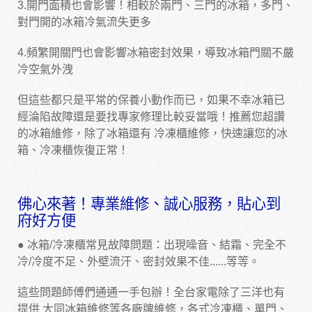
3.開門面積也會影響！相較於兩門、三門的冰箱，多門、
對門開的冰箱冷氣流失更多
4.頻繁開關門也會影響冰箱密封效果，導致冰箱門關不嚴
冷空氣外洩
但這些都只是平常的保養小動作而已，如果不幸冰箱已
經淪陷故障還是要找專家修理比較妥當哦！推薦您超讚
的冰箱維修，除了冰箱還有
冷凍櫃維修
，快速讓您的冰
箱、冷凍櫃恢復正常！
佛心來著！專業維修、誠心服務，貼心到
府好方便
● 冰箱/冷凍櫃常見故障問題：出現噪音、結霜、完全不
冷/冷度不足、外壁流汗、密封效果不佳......等等。
這些問題師傅們通通一手包辦！全台家電除了三洋也有
提供
大同冰箱維修
等各廠牌維修，各式冷凍櫃、單門、